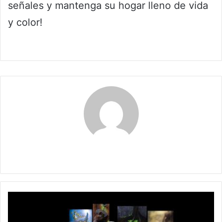
señales y mantenga su hogar lleno de vida
y color!
Claudia
Las
fotografías
de