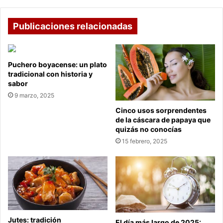
seguro?
Publicaciones relacionadas
Puchero boyacense: un plato
tradicional con historia y
sabor
9 marzo, 2025
Cinco usos sorprendentes
de la cáscara de papaya que
quizás no conocías
15 febrero, 2025
Jutes: tradición
El día más largo de 2025: