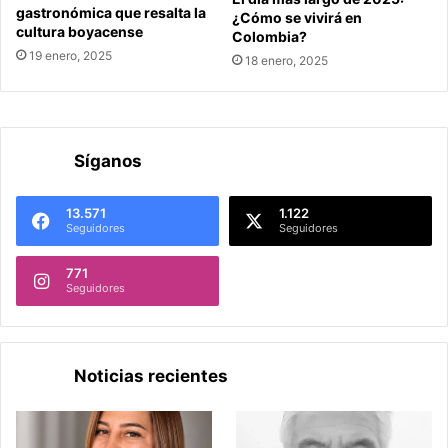
gastronómica que resalta la
¿Cómo se vivirá en
cultura boyacense
Colombia?
19 enero, 2025
18 enero, 2025
Síganos
13.571
1.122
Seguidores
Seguidores
771
Seguidores
Noticias recientes