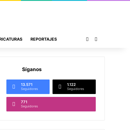
Publicación al azar
Buscar por
RICATURAS
REPORTAJES
Síganos
13.571
1.122
Seguidores
Seguidores
771
Seguidores