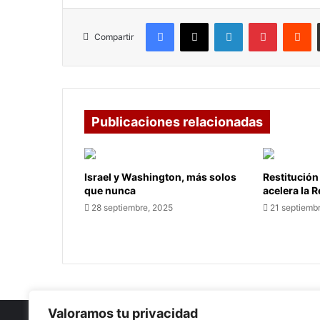
Facebook
X
LinkedIn
Pinterest
R
Compartir
Publicaciones relacionadas
Israel y Washington, más solos
Restitución
que nunca
acelera la 
28 septiembre, 2025
21 septiemb
Valoramos tu privacidad