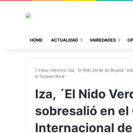
HOME
ACTUALIDAD
VARIEDADES
OP
Inicio
/
Hechos
/
Iza, ´El Nido Verde de Boyacá` so
el Turismo Rural
Iza, ´El Nido Ve
sobresalió en e
Internacional d