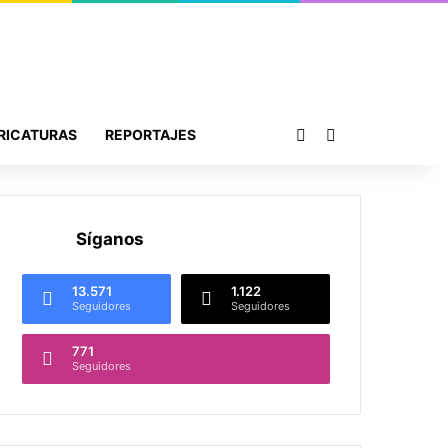
Publicación al azar
Buscar por
RICATURAS
REPORTAJES
Síganos
13.571
1.122
Seguidores
Seguidores
771
Seguidores