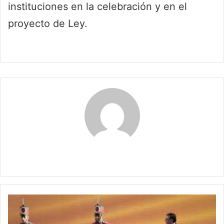
instituciones en la celebración y en el
proyecto de Ley.
Maria Alejranda Lopez
Cincuenta
años
después