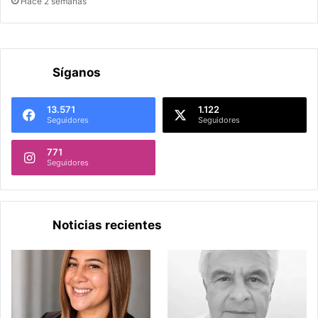
Hace 2 semanas
Síganos
13.571
1.122
Seguidores
Seguidores
771
Seguidores
Noticias recientes