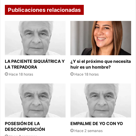
Publicaciones relacionadas
LA PACIENTE SIQUIÁTRICA Y
¿Y si el próximo que necesita
LA TREPADORA
huir es un hombre?
Hace 18 horas
Hace 18 horas
POSESIÓN DE LA
EMPALME DE YO CON YO
DESCOMPOSICIÓN
Hace 2 semanas