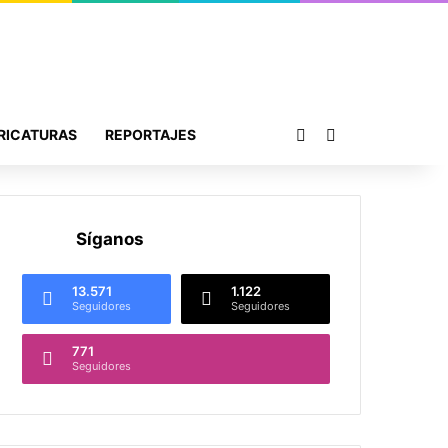
Publicación al azar
Buscar por
RICATURAS
REPORTAJES
Síganos
13.571
1.122
Seguidores
Seguidores
771
Seguidores