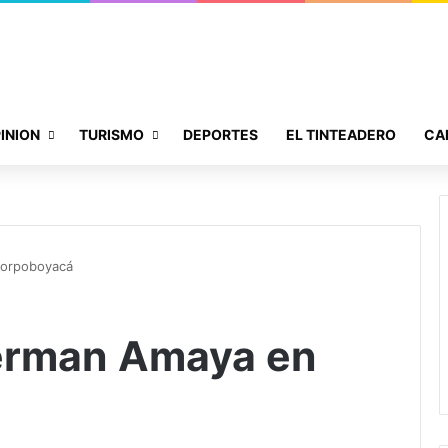
INION
TURISMO
DEPORTES
EL TINTEADERO
CA
Corpoboyacá
Herman Amaya en