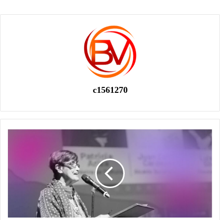
c1561270