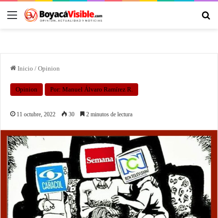
Inicio
/
Opinion
Opinion
Por: Manuel Álvaro Ramírez R.
11 octubre, 2022
30
2 minutos de lectura