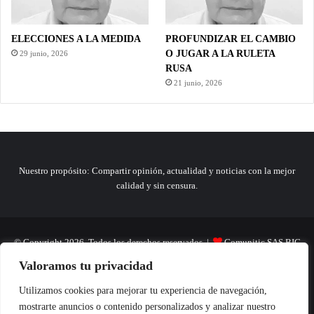
ELECCIONES A LA MEDIDA
PROFUNDIZAR EL CAMBIO
O JUGAR A LA RULETA
29 junio, 2026
RUSA
21 junio, 2026
Nuestro propósito: Compartir opinión, actualidad y noticias con la mejor
calidad y sin censura.
© Copyright 2026, Todos los derechos reservados |
Comunitic SAS BIC
Valoramos tu privacidad
Nit 901228106
Home
Actualidad
Variedades
Opinion
Turismo
Deportes
Utilizamos cookies para mejorar tu experiencia de navegación,
mostrarte anuncios o contenido personalizados y analizar nuestro
El Tinteadero
Caricaturas
Reportajes