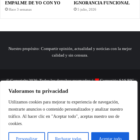
EMPALME DE YO CON YO
IGNORANCIA FUNCIONAL
Hace 3 semanas
5 julio, 2026
Nuestro propósito: Compartir opinión, actualidad y noticias con la mejor
calidad y sin censura.
© Copyright 2026, Todos los derechos reservados |
Comunitic SAS BIC
Valoramos tu privacidad
Nit 901228106
Home
Actualidad
Variedades
Opinion
Turismo
Deportes
Utilizamos cookies para mejorar tu experiencia de navegación,
mostrarte anuncios o contenido personalizados y analizar nuestro
El Tinteadero
Caricaturas
Reportajes
tráfico. Al hacer clic en "Aceptar todo", aceptas nuestro uso de
cookies.
Personalizar
Rechazar todas
Aceptar todo