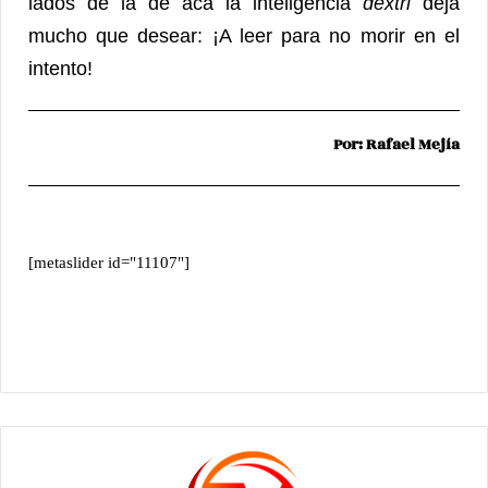
lados de la de acá la inteligencia
dextri
deja
mucho que desear: ¡A leer para no morir en el
intento!
Por: Rafael Mejía
[metaslider id="11107"]