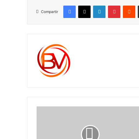
Facebook
X
LinkedIn
Pinterest
R
Compartir
c1561270
Falleció
Alfonso
Escobar
Pérez