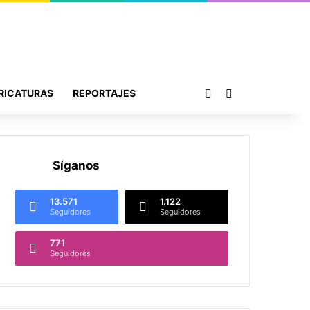
Publicación al azar
Buscar por
RICATURAS
REPORTAJES
Síganos
13.571
1.122
Seguidores
Seguidores
771
Seguidores