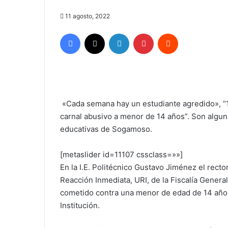
11 agosto, 2022
Facebook
X
LinkedIn
Pinterest
Reddit
«Cada semana hay un estudiante agredido», “1
carnal abusivo a menor de 14 años”. Son algun
educativas de Sogamoso.
[metaslider id=11107 cssclass=»»]
En la I.E. Politécnico Gustavo Jiménez el rect
Reacción Inmediata, URI, de la Fiscalía Genera
cometido contra una menor de edad de 14 año
Institución.