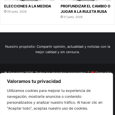
ELECCIONES A LA MEDIDA
PROFUNDIZAR EL CAMBIO O
JUGAR A LA RULETA RUSA
29 junio, 2026
21 junio, 2026
Nuestro propósito: Compartir opinión, actualidad y noticias con la
mejor calidad y sin censura.
© Copyright 2026, Todos los derechos reservados |
Comunitic
Valoramos tu privacidad
SAS BIC
Nit 901228106
Home
Actualidad
Variedades
Opinion
Turismo
Deportes
Utilizamos cookies para mejorar tu experiencia de
navegación, mostrarte anuncios o contenido
El Tinteadero
Caricaturas
Reportajes
personalizados y analizar nuestro tráfico. Al hacer clic en
"Aceptar todo", aceptas nuestro uso de cookies.
Facebook
YouTube
Instagram