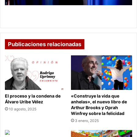
nuevo
juicio
Demócratas enviarán el lunes al Senado cargo
a
para nuevo juicio a Trump
Trump
Publicaciones relacionadas
El proceso y la condena de
«Construye la vida que
Álvaro Uribe Vélez
anhelas», el nuevo libro de
Arthur Brooks y Oprah
10 agosto, 2025
Winfrey sobre la felicidad
3 enero, 2025