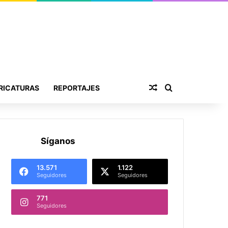
Publicación al aza
Buscar por
RICATURAS
REPORTAJES
Síganos
13.571
1.122
Seguidores
Seguidores
771
Seguidores