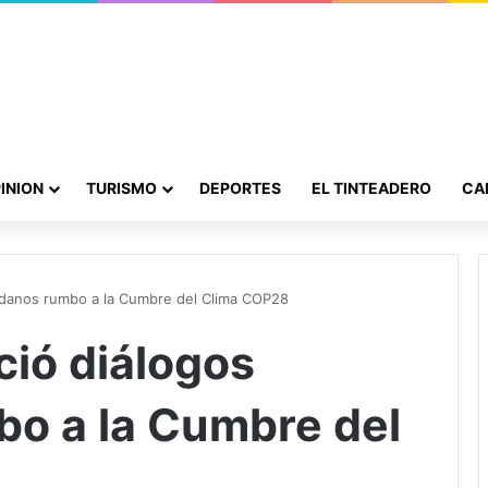
INION
TURISMO
DEPORTES
EL TINTEADERO
CA
adanos rumbo a la Cumbre del Clima COP28
ció diálogos
o a la Cumbre del