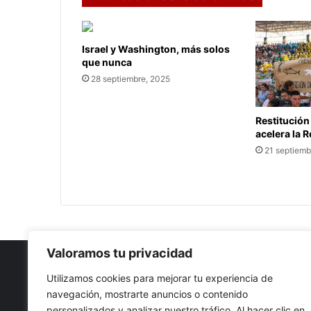
Israel y Washington, más solos
que nunca
28 septiembre, 2025
Restitución
acelera la 
21 septiemb
Valoramos tu privacidad
Utilizamos cookies para mejorar tu experiencia de
navegación, mostrarte anuncios o contenido
Nuestro propósito: Compartir opinión, actualidad y notici
personalizados y analizar nuestro tráfico. Al hacer clic en