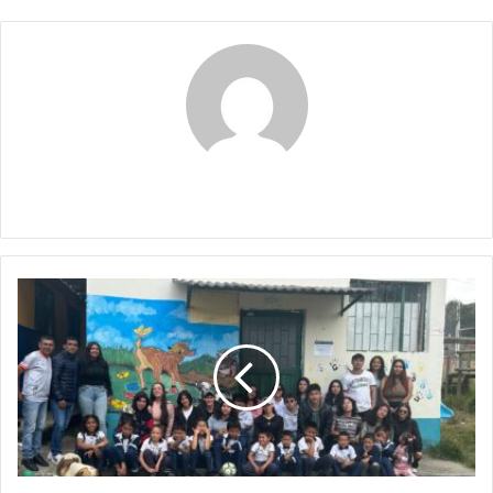
Maribel Triviño
UPTC
Sogamoso
realiza
jornada
de
responsabilidad
social