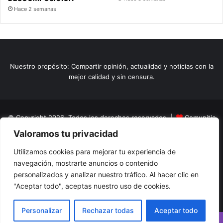
Hace 2 semanas
Nuestro propósito: Compartir opinión, actualidad y noticias con la
mejor calidad y sin censura.
© Copyright 2026, Todos los derechos reservados |
Comunitic
Valoramos tu privacidad
SAS BIC
Nit 901228106
Home
Actualidad
Variedades
Opinion
Turismo
Deportes
Utilizamos cookies para mejorar tu experiencia de
navegación, mostrarte anuncios o contenido
El Tinteadero
Caricaturas
Reportajes
personalizados y analizar nuestro tráfico. Al hacer clic en
"Aceptar todo", aceptas nuestro uso de cookies.
Facebook
YouTube
Instagram
Personalizar
Rechazar todas
Aceptar todo