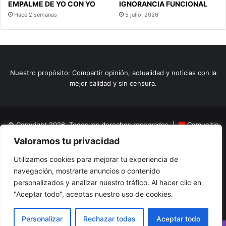
EMPALME DE YO CON YO
IGNORANCIA FUNCIONAL
Hace 2 semanas
5 julio, 2026
Nuestro propósito: Compartir opinión, actualidad y noticias con la
mejor calidad y sin censura.
© Copyright 2026, Todos los derechos reservados |
Comunitic
Valoramos tu privacidad
SAS BIC
Nit 901228106
Home
Actualidad
Variedades
Opinion
Turismo
Deportes
Utilizamos cookies para mejorar tu experiencia de
navegación, mostrarte anuncios o contenido
El Tinteadero
Caricaturas
Reportajes
personalizados y analizar nuestro tráfico. Al hacer clic en
"Aceptar todo", aceptas nuestro uso de cookies.
Facebook
YouTube
Instagram
Personalizar
Rechazar todas
Aceptar todo