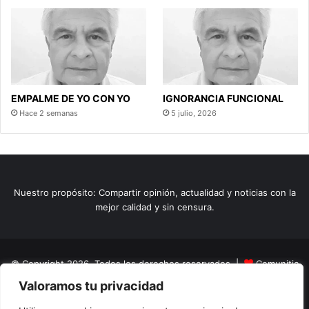
EMPALME DE YO CON YO
IGNORANCIA FUNCIONAL
Hace 2 semanas
5 julio, 2026
Nuestro propósito: Compartir opinión, actualidad y noticias con la
mejor calidad y sin censura.
© Copyright 2026, Todos los derechos reservados |
Comunitic
Valoramos tu privacidad
SAS BIC
Nit 901228106
Home
Actualidad
Variedades
Opinion
Turismo
Deportes