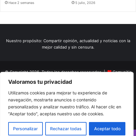
Hace 2 semanas
5 julio, 2026
Nuestro propósito: Compartir opinión, actualidad y noticias con la
mejor calidad y sin censura.
© Copyright 2026, Todos los derechos reservados |
Comunitic
Valoramos tu privacidad
SAS BIC
Nit 901228106
Home
Actualidad
Variedades
Opinion
Turismo
Deportes
Utilizamos cookies para mejorar tu experiencia de
navegación, mostrarte anuncios o contenido
El Tinteadero
Caricaturas
Reportajes
personalizados y analizar nuestro tráfico. Al hacer clic en
"Aceptar todo", aceptas nuestro uso de cookies.
Facebook
YouTube
Instagram
Personalizar
Rechazar todas
Aceptar todo