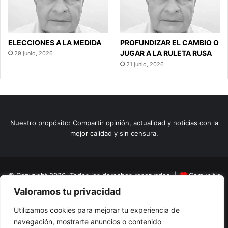
ELECCIONES A LA MEDIDA
PROFUNDIZAR EL CAMBIO O
JUGAR A LA RULETA RUSA
29 junio, 2026
21 junio, 2026
Nuestro propósito: Compartir opinión, actualidad y noticias con la
mejor calidad y sin censura.
© Copyright 2026, Todos los derechos reservados |
Comunitic
Valoramos tu privacidad
SAS BIC
Nit 901228106
Home
Actualidad
Variedades
Opinion
Turismo
Deportes
Utilizamos cookies para mejorar tu experiencia de
navegación, mostrarte anuncios o contenido
El Tinteadero
Caricaturas
Reportajes