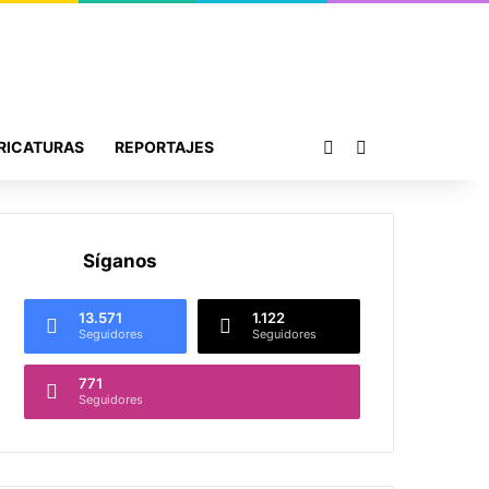
Publicación al azar
Buscar por
RICATURAS
REPORTAJES
Síganos
13.571
1.122
Seguidores
Seguidores
771
Seguidores