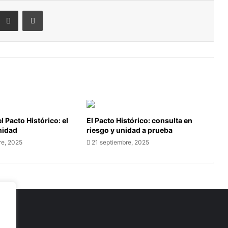
eddit
Compartir por correo electrónico
Imprimir
l Pacto Histórico: el
El Pacto Histórico: consulta en
unidad
riesgo y unidad a prueba
re, 2025
21 septiembre, 2025