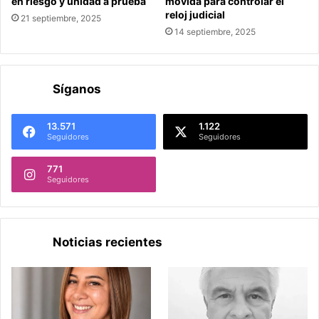
en riesgo y unidad a prueba
movida para controlar el
reloj judicial
21 septiembre, 2025
14 septiembre, 2025
Síganos
13.571
1.122
Seguidores
Seguidores
771
Seguidores
Noticias recientes