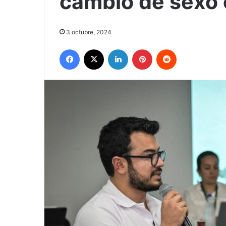
cambio de sexo
3 octubre, 2024
Facebook
X
LinkedIn
Pinterest
Reddit