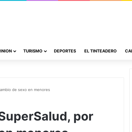
INION
TURISMO
DEPORTES
EL TINTEADERO
CA
 cambio de sexo en menores
 SuperSalud, por