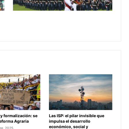
la
Escuela
Militar
Descuentos y becas disponibles para
de
estudiar en la Escuela Militar de
Cadetes
Cadetes del Ejército
del
Ejército
 y formalización: se
Las ISP: el pilar invisible que
Reforma Agraria
impulsa el desarrollo
económico, social y
re, 2025