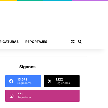
Publicación al aza
Buscar por
RICATURAS
REPORTAJES
Síganos
13.571
1.122
Seguidores
Seguidores
771
Seguidores