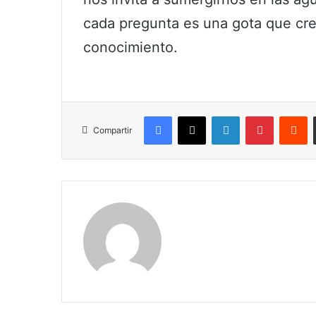
cada pregunta es una gota que cre
conocimiento.
Facebook
X
LinkedIn
Pinterest
R
Compartir
Maria Alejranda Lopez