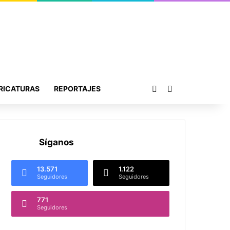
Publicación al azar
Buscar por
RICATURAS
REPORTAJES
Síganos
13.571
1.122
Seguidores
Seguidores
771
Seguidores