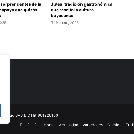
sorprendentes de la
Jutes: tradición gastronómica
 papaya que quizás
que resalta la cultura
s
boyacense
2025
19 enero, 2025
as
munitic SAS BIC
Nit 901228106
Facebook
YouTube
Instagram
Home
Actualidad
Variedades
Opinion
Tur