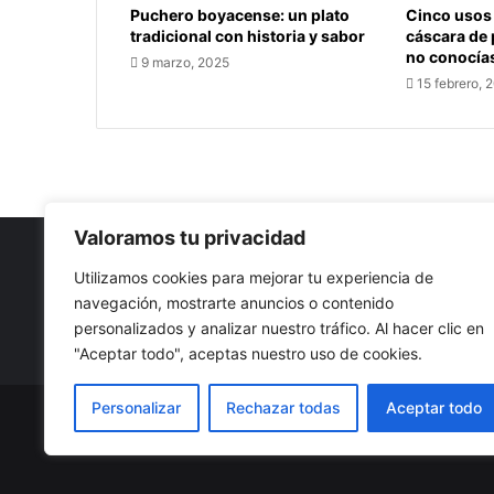
Puchero boyacense: un plato
Cinco usos 
tradicional con historia y sabor
cáscara de
no conocía
9 marzo, 2025
15 febrero, 
Valoramos tu privacidad
Utilizamos cookies para mejorar tu experiencia de
navegación, mostrarte anuncios o contenido
Nuestro propósito: Compartir opinión, actualidad y notici
personalizados y analizar nuestro tráfico. Al hacer clic en
con la mejor calidad y sin censura.
"Aceptar todo", aceptas nuestro uso de cookies.
Personalizar
Rechazar todas
Aceptar todo
© Copyright 2026, Todos los derechos reservados |
Co