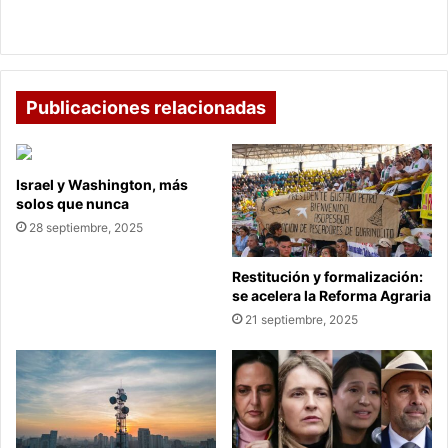
El Congreso hunde la reforma tributaria y obliga a
el
recortar el presupuesto de 2025
presupuesto
de
2025
Publicaciones relacionadas
Israel y Washington, más
solos que nunca
28 septiembre, 2025
Restitución y formalización:
se acelera la Reforma Agraria
21 septiembre, 2025