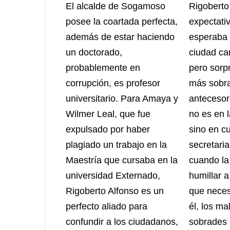
El alcalde de Sogamoso
Rigoberto
posee la coartada perfecta,
expectativ
además de estar haciendo
esperaba 
un doctorado,
ciudad ca
probablemente en
pero sorpr
corrupción, es profesor
más sobr
universitario. Para Amaya y
antecesor
Wilmer Leal, que fue
no es en la
expulsado por haber
sino en cu
plagiado un trabajo en la
secretaria
Maestría que cursaba en la
cuando la
universidad Externado,
humillar 
Rigoberto Alfonso es un
que neces
perfecto aliado para
él, los ma
confundir a los ciudadanos,
sobrades 