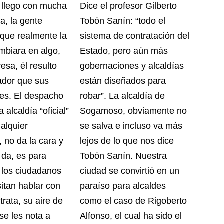
 llego con mucha
Dice el profesor Gilberto
a, la gente
Tobón Sanín: “todo el
que realmente la
sistema de contratación del
mbiara en algo,
Estado, pero aún más
esa, él resulto
gobernaciones y alcaldías
ador que sus
están diseñados para
es. El despacho
robar”. La alcaldía de
 alcaldía “oficial”
Sogamoso, obviamente no
alquier
se salva e incluso va más
, no da la cara y
lejos de lo que nos dice
 da, es para
Tobón Sanín. Nuestra
a los ciudadanos
ciudad se convirtió en un
itan hablar con
paraíso para alcaldes
ltrata, su aire de
como el caso de Rigoberto
se les nota a
Alfonso, el cual ha sido el