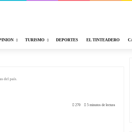
PINION
TURISMO
DEPORTES
EL TINTEADERO
C
s del país.
270
5 minutos de lectura