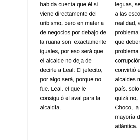
habida cuenta que él si
leguas, s
viene directamente del
a las esc
uribismo, pero en materia
realidad,
de negocios por debajo de
problema 
la ruana son exactamente
que deberí
iguales, por eso será que
problema 
el alcalde no deja de
corrupción
decirle a Leal: El jefecito,
convirtió 
por algo será, porque no
alcaldes 
fue, Leal, el que le
país, solo
consiguió el aval para la
quizá no, 
alcaldía.
Choco, la 
mayoría d
atlántica.