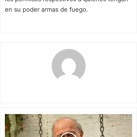
en su poder armas de fuego.
Maria Alejranda Lopez
Colombia
entre
Ecuador
y