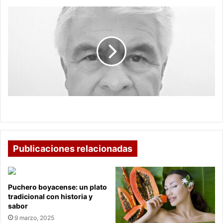
de
Miguel
salud
Uribe
Turbay
Miguel Uribe Turbay
Publicaciones relacionadas
Puchero boyacense: un plato
tradicional con historia y
sabor
9 marzo, 2025