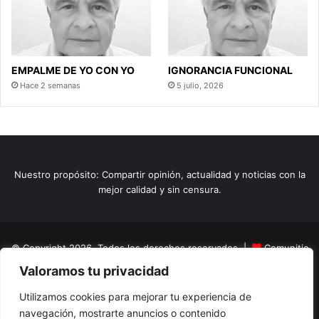
EMPALME DE YO CON YO
IGNORANCIA FUNCIONAL
Hace 2 semanas
5 julio, 2026
Nuestro propósito: Compartir opinión, actualidad y noticias con la
mejor calidad y sin censura.
© Copyright 2026, Todos los derechos reservados |
Comunitic
Valoramos tu privacidad
SAS BIC
Nit 901228106
Home
Actualidad
Variedades
Opinion
Turismo
Deportes
Utilizamos cookies para mejorar tu experiencia de
navegación, mostrarte anuncios o contenido
El Tinteadero
Caricaturas
Reportajes