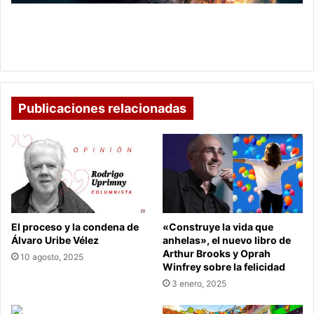
francés
Le
Hoy les ofrecemos lo publicado en el periódico
Monde
francés Le Monde y la Deutche Welle - Cambio
y
climático
la
Deutche
Welle
-
Publicaciones relacionadas
Cambio
climático
El proceso y la condena de
«Construye la vida que
Álvaro Uribe Vélez
anhelas», el nuevo libro de
Arthur Brooks y Oprah
10 agosto, 2025
Winfrey sobre la felicidad
3 enero, 2025