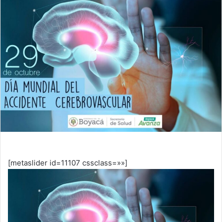
[metaslider id=11107 cssclass=»»]