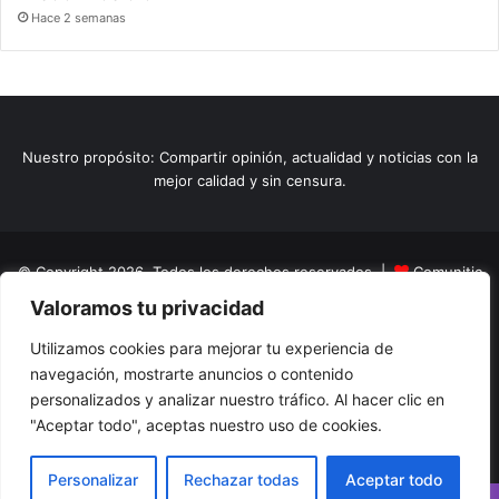
Hace 2 semanas
Nuestro propósito: Compartir opinión, actualidad y noticias con la
mejor calidad y sin censura.
© Copyright 2026, Todos los derechos reservados |
Comunitic
Valoramos tu privacidad
SAS BIC
Nit 901228106
Home
Actualidad
Variedades
Opinion
Turismo
Deportes
Utilizamos cookies para mejorar tu experiencia de
navegación, mostrarte anuncios o contenido
El Tinteadero
Caricaturas
Reportajes
personalizados y analizar nuestro tráfico. Al hacer clic en
"Aceptar todo", aceptas nuestro uso de cookies.
Facebook
YouTube
Instagram
Personalizar
Rechazar todas
Aceptar todo