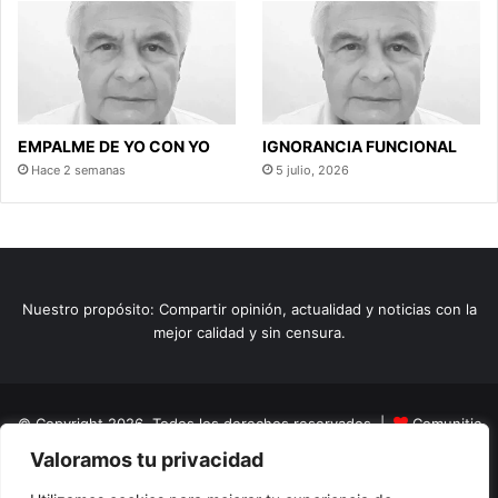
EMPALME DE YO CON YO
IGNORANCIA FUNCIONAL
Hace 2 semanas
5 julio, 2026
Nuestro propósito: Compartir opinión, actualidad y noticias con la
mejor calidad y sin censura.
© Copyright 2026, Todos los derechos reservados |
Comunitic
Valoramos tu privacidad
SAS BIC
Nit 901228106
Home
Actualidad
Variedades
Opinion
Turismo
Deportes