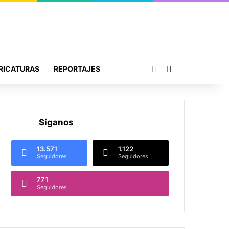
Publicación al azar
Buscar por
RICATURAS
REPORTAJES
Síganos
13.571
1.122
Seguidores
Seguidores
771
Seguidores