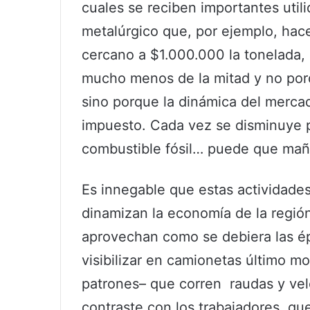
cuales se reciben importantes util
metalúrgico que, por ejemplo, hac
cercano a $1.000.000 la tonelada,
mucho menos de la mitad y no porq
sino porque la dinámica del mercad
impuesto. Cada vez se disminuye p
combustible fósil… puede que maña
Es innegable que estas actividade
dinamizan la economía de la regió
aprovechan como se debiera las é
visibilizar en camionetas último m
patrones– que corren raudas y velo
contraste con los trabajadores, q