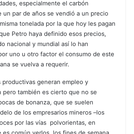
idades, especialmente el carbón
e un par de años se vendió a un precio
 misma tonelada por la que hoy les pagan
ue Petro haya definido esos precios,
o nacional y mundial así lo han
or uno u otro factor el consumo de este
na se vuelva a requerir.
s productivas generan empleo y
n pero también es cierto que no se
pocas de bonanza, que se suelen
odelo de los empresarios mineros –los
ces por las vías polvorientas, en
ue es común verlos los fines de semana