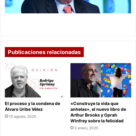
es
una
buena
Reducción de salarios: Alberto Carrasquilla dice
opción
que es una buena opción
Publicaciones relacionadas
El proceso y la condena de
«Construye la vida que
Álvaro Uribe Vélez
anhelas», el nuevo libro de
Arthur Brooks y Oprah
10 agosto, 2025
Winfrey sobre la felicidad
3 enero, 2025