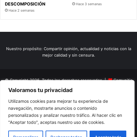
DESCOMPOSICIÓN
Hace 3 semanas
Hace 2 semanas
Nuestro propósito: Compartir opinión, actualidad y noticias con la
mejor calidad y sin censura.
© Copyright 2026, Todos los derechos reservados |
Comunitic
Valoramos tu privacidad
SAS BIC
Nit 901228106
Home
Actualidad
Variedades
Opinion
Turismo
Deportes
Utilizamos cookies para mejorar tu experiencia de
navegación, mostrarte anuncios o contenido
El Tinteadero
Caricaturas
Reportajes
personalizados y analizar nuestro tráfico. Al hacer clic en
"Aceptar todo", aceptas nuestro uso de cookies.
Facebook
YouTube
Instagram