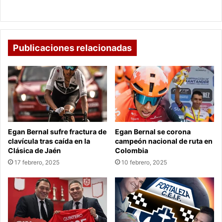
lo
fusiona lo indígena y lo mestizo
indígena
y
lo
mestizo
Publicaciones relacionadas
Egan Bernal sufre fractura de
Egan Bernal se corona
clavícula tras caída en la
campeón nacional de ruta en
Clásica de Jaén
Colombia
17 febrero, 2025
10 febrero, 2025