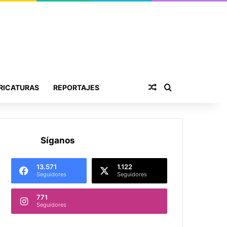
Publicación al aza
Buscar por
RICATURAS
REPORTAJES
Síganos
13.571
1.122
Seguidores
Seguidores
771
Seguidores