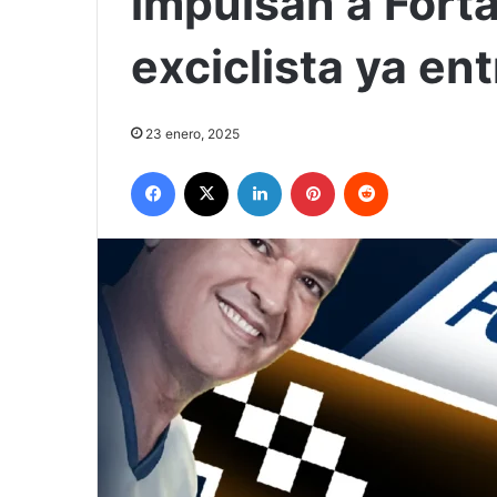
impulsan a Forta
exciclista ya en
23 enero, 2025
Facebook
X
LinkedIn
Pinterest
Reddit