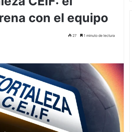
leza CEIF: el
trena con el equipo
27
1 minuto de lectura