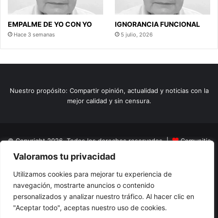
EMPALME DE YO CON YO
IGNORANCIA FUNCIONAL
Hace 3 semanas
5 julio, 2026
Nuestro propósito: Compartir opinión, actualidad y noticias con la
mejor calidad y sin censura.
© Copyright 2026, Todos los derechos reservados |
Comunitic
Valoramos tu privacidad
SAS BIC
Nit 901228106
Home
Actualidad
Variedades
Opinion
Turismo
Deportes
Utilizamos cookies para mejorar tu experiencia de
navegación, mostrarte anuncios o contenido
El Tinteadero
Caricaturas
Reportajes
personalizados y analizar nuestro tráfico. Al hacer clic en
"Aceptar todo", aceptas nuestro uso de cookies.
Facebook
YouTube
Instagram