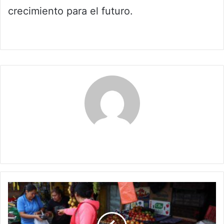
crecimiento para el futuro.
Claudia
Invierno
dispara
precios
de