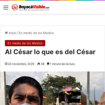
Menú
B
Inicio
/
En medio de los Medios
En medio de los Medios
Al César lo que es del César
24 noviembre, 2020
38
1 minuto de lectura