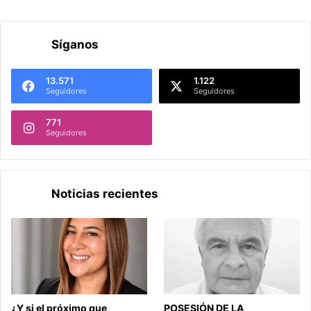
Síganos
13.571
1.122
Seguidores
Seguidores
771
Seguidores
Noticias recientes
¿Y si el próximo que
POSESIÓN DE LA