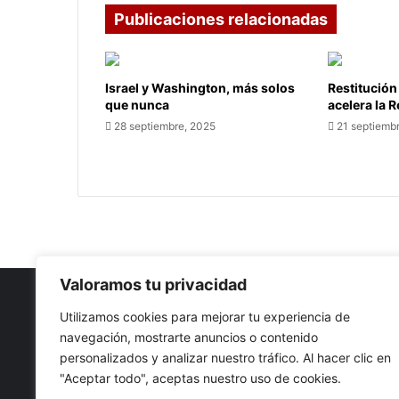
Publicaciones relacionadas
Israel y Washington, más solos
Restitución
que nunca
acelera la 
28 septiembre, 2025
21 septiemb
Valoramos tu privacidad
Utilizamos cookies para mejorar tu experiencia de
navegación, mostrarte anuncios o contenido
Nuestro propósito: Compartir opinión, actualidad y notici
personalizados y analizar nuestro tráfico. Al hacer clic en
con la mejor calidad y sin censura.
"Aceptar todo", aceptas nuestro uso de cookies.