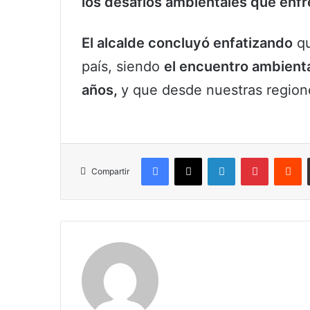
los desafíos ambientales que enf
El alcalde concluyó enfatizando
qu
país, siendo
el encuentro ambienta
años,
y que desde nuestras region
Facebook
X
LinkedIn
Pinterest
R
Compartir
Claudia