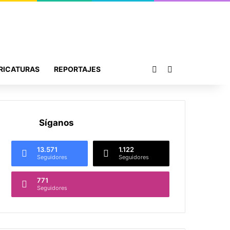
Publicación al azar
Buscar por
RICATURAS
REPORTAJES
Síganos
13.571
1.122
Seguidores
Seguidores
771
Seguidores