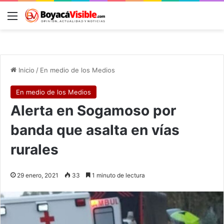
Menú
B
Inicio
/
En medio de los Medios
En medio de los Medios
Alerta en Sogamoso por
banda que asalta en vías
rurales
29 enero, 2021
33
1 minuto de lectura