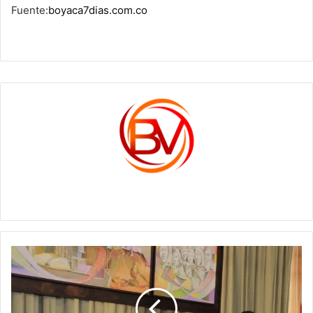
Fuente:
boyaca7dias.com.co
c1561270
En
su
primer
día
de