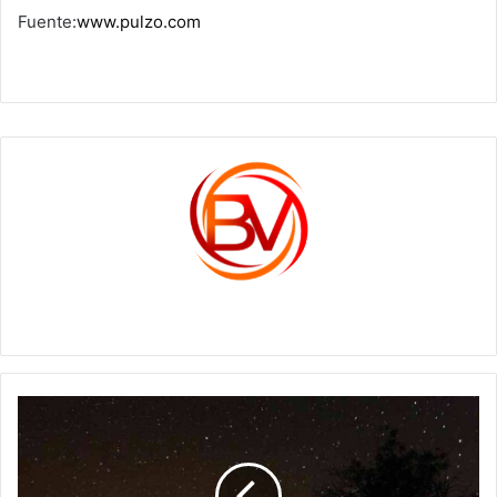
Fuente:
www.pulzo.com
c1561270
Estrella
de
Belén
2020: