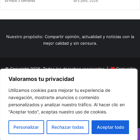
Hace 3 semanas
5 julio, 2026
Nuestro propósito: Compartir opinión, actualidad y noticias con la
mejor calidad y sin censura.
© Copyright 2026, Todos los derechos reservados |
Comunitic
Valoramos tu privacidad
SAS BIC
Nit 901228106
Home
Actualidad
Variedades
Opinion
Turismo
Deportes
Utilizamos cookies para mejorar tu experiencia de
navegación, mostrarte anuncios o contenido
El Tinteadero
Caricaturas
Reportajes
personalizados y analizar nuestro tráfico. Al hacer clic en
"Aceptar todo", aceptas nuestro uso de cookies.
Facebook
YouTube
Instagram
Personalizar
Rechazar todas
Aceptar todo