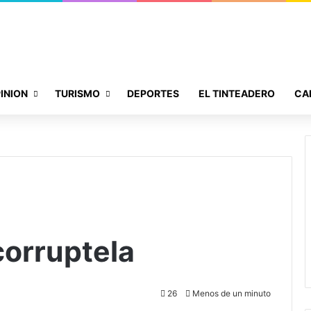
INION
TURISMO
DEPORTES
EL TINTEADERO
CA
corruptela
26
Menos de un minuto