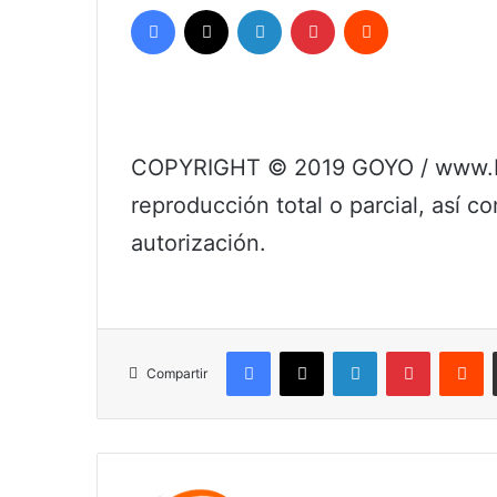
Facebook
X
LinkedIn
Pinterest
Reddit
COPYRIGHT © 2019 GOYO / www.bo
reproducción total o parcial, así c
autorización.
Facebook
X
LinkedIn
Pinterest
R
Compartir