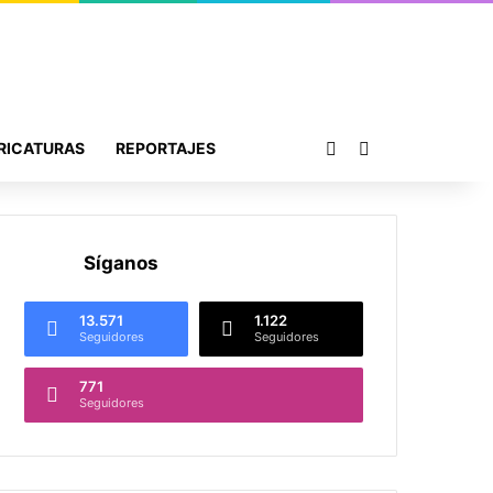
Publicación al azar
Buscar por
RICATURAS
REPORTAJES
Síganos
13.571
1.122
Seguidores
Seguidores
771
Seguidores