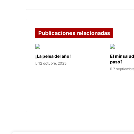
depresión
Publicaciones relacionadas
¡La pelea del año!
El minsalud
pasó?
12 octubre, 2025
7 septiembr