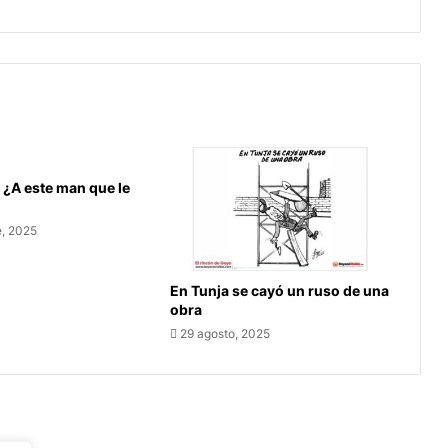
la
Navidad
en
Boyacá
 ¿A este man que le
e, 2025
En Tunja se cayó un ruso de una
obra
29 agosto, 2025