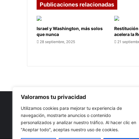
Publicaciones relacionadas
Israel y Washington, más solos
Restitución
que nunca
acelera la 
28 septiembre, 2025
21 septiemb
Valoramos tu privacidad
Utilizamos cookies para mejorar tu experiencia de
navegación, mostrarte anuncios o contenido
Nuestro propósito: Compartir opinión, actualidad y notici
personalizados y analizar nuestro tráfico. Al hacer clic en
con la mejor calidad y sin censura.
"Aceptar todo", aceptas nuestro uso de cookies.