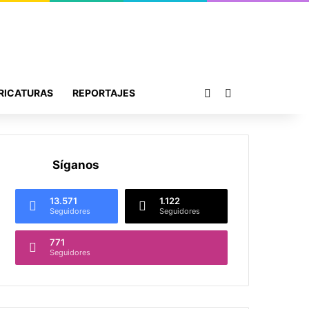
Publicación al azar
Buscar por
RICATURAS
REPORTAJES
Síganos
13.571
1.122
Seguidores
Seguidores
771
Seguidores