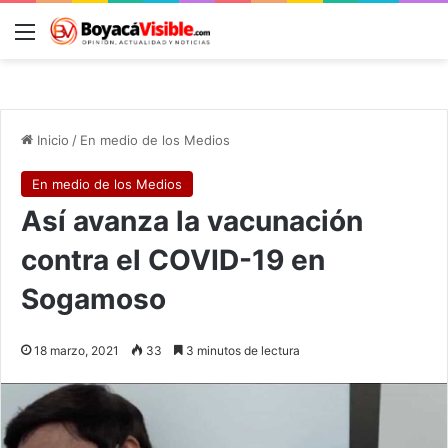
Menú
B
Inicio
/
En medio de los Medios
En medio de los Medios
Así avanza la vacunación
contra el COVID-19 en
Sogamoso
18 marzo, 2021
33
3 minutos de lectura