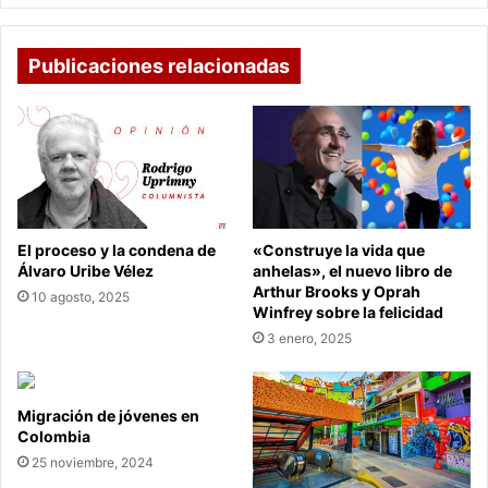
queda
Publicaciones relacionadas
El proceso y la condena de
«Construye la vida que
Álvaro Uribe Vélez
anhelas», el nuevo libro de
Arthur Brooks y Oprah
10 agosto, 2025
Winfrey sobre la felicidad
3 enero, 2025
Migración de jóvenes en
Colombia
25 noviembre, 2024