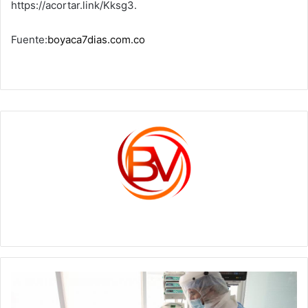
https://acortar.link/Kksg3.
Fuente:
boyaca7dias.com.co
c1561270
Mayoría
de
infectados