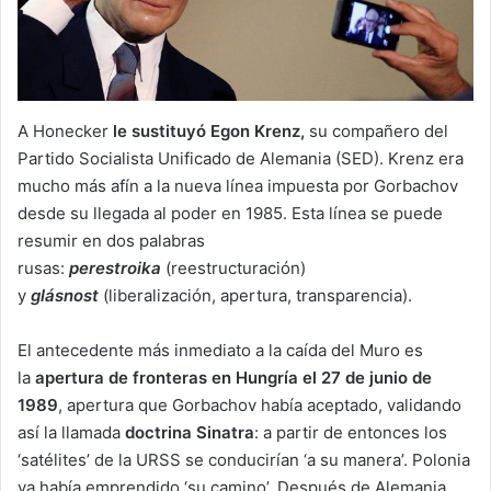
A Honecker
le sustituyó Egon Krenz,
su compañero del
Partido Socialista Unificado de Alemania (SED). Krenz era
mucho más afín a la nueva línea impuesta por Gorbachov
desde su llegada al poder en 1985. Esta línea se puede
resumir en dos palabras
rusas:
perestroika
(reestructuración)
y
glásnost
(liberalización, apertura, transparencia).
El antecedente más inmediato a la caída del Muro es
la
apertura de fronteras en Hungría el 27 de junio de
1989
, apertura que Gorbachov había aceptado, validando
así la llamada
doctrina Sinatra
: a partir de entonces los
‘satélites’ de la URSS se conducirían ‘a su manera’. Polonia
ya había emprendido ‘su camino’. Después de Alemania