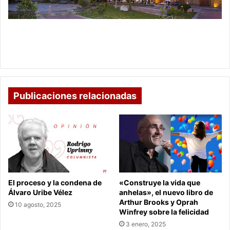
PARA
PROCESOS
LEGALES
DECRETO POR EL CUAL SE ESTIPULAN FECHAS
Y
PARA PROCESOS LEGALES Y ADMINISTRATIVOS
ADMINISTRATIVOS
DE NOBSA
DE
NOBSA
Publicaciones relacionadas
El proceso y la condena de
«Construye la vida que
Álvaro Uribe Vélez
anhelas», el nuevo libro de
Arthur Brooks y Oprah
10 agosto, 2025
Winfrey sobre la felicidad
3 enero, 2025