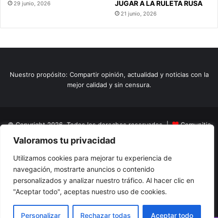
JUGAR A LA RULETA RUSA
29 junio, 2026
21 junio, 2026
Nuestro propósito: Compartir opinión, actualidad y noticias con la
mejor calidad y sin censura.
© Copyright 2026, Todos los derechos reservados |
Comunitic
Valoramos tu privacidad
SAS BIC
Nit 901228106
Home
Actualidad
Variedades
Opinion
Turismo
Deportes
Utilizamos cookies para mejorar tu experiencia de
navegación, mostrarte anuncios o contenido
El Tinteadero
Caricaturas
Reportajes
personalizados y analizar nuestro tráfico. Al hacer clic en
"Aceptar todo", aceptas nuestro uso de cookies.
Facebook
YouTube
Instagram
Personalizar
Rechazar todas
Aceptar todo