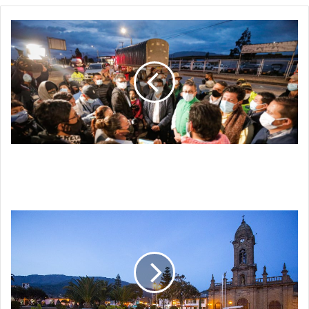
GOBERNADOR
DE
BOYACÁ
CONTINÚA
REUNIÉNDOSE
CON
PARTICIPANTES
DEL
PARO
NACIONAL
GOBERNADOR DE BOYACÁ CONTINÚA
REUNIÉNDOSE CON PARTICIPANTES DEL PARO
NACIONAL
DECRETO
POR
EL
CUAL
SE
ESTIPULAN
FECHAS