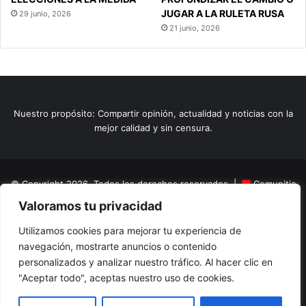
JUGAR A LA RULETA RUSA
29 junio, 2026
21 junio, 2026
Nuestro propósito: Compartir opinión, actualidad y noticias con la
mejor calidad y sin censura.
© Copyright 2026, Todos los derechos reservados |
Comunitic
Valoramos tu privacidad
SAS BIC
Nit 901228106
Home
Actualidad
Variedades
Opinion
Turismo
Deportes
Utilizamos cookies para mejorar tu experiencia de
navegación, mostrarte anuncios o contenido
El Tinteadero
Caricaturas
Reportajes
personalizados y analizar nuestro tráfico. Al hacer clic en
"Aceptar todo", aceptas nuestro uso de cookies.
Facebook
YouTube
Instagram