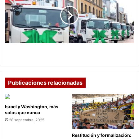
su
gestión
de
residuos
con
nuevos
vehículos
y
Sogamoso mejora su gestión de residuos con
proyectos
nuevos vehículos y proyectos ambientales
ambientales
Publicaciones relacionadas
Israel y Washington, más
solos que nunca
28 septiembre, 2025
Restitución y formalización: