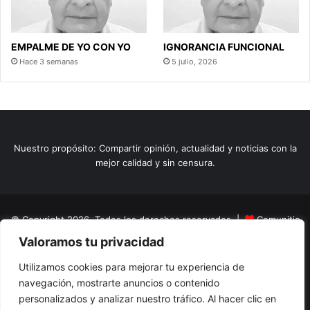
EMPALME DE YO CON YO
IGNORANCIA FUNCIONAL
Hace 3 semanas
5 julio, 2026
Nuestro propósito: Compartir opinión, actualidad y noticias con la
mejor calidad y sin censura.
© Copyright 2026, Todos los derechos reservados |
Comunitic
Valoramos tu privacidad
SAS BIC
Nit 901228106
Home
Actualidad
Variedades
Opinion
Turismo
Deportes
Utilizamos cookies para mejorar tu experiencia de
navegación, mostrarte anuncios o contenido
El Tinteadero
Caricaturas
Reportajes
personalizados y analizar nuestro tráfico. Al hacer clic en