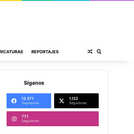
Publicación al aza
Buscar por
RICATURAS
REPORTAJES
Síganos
13.571
1.122
Seguidores
Seguidores
771
Seguidores