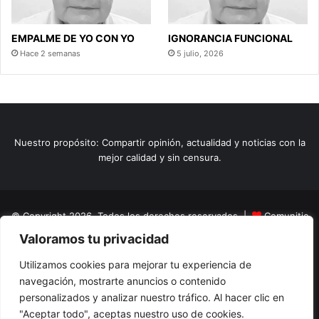
EMPALME DE YO CON YO
IGNORANCIA FUNCIONAL
Hace 2 semanas
5 julio, 2026
Nuestro propósito: Compartir opinión, actualidad y noticias con la
mejor calidad y sin censura.
© Copyright 2026, Todos los derechos reservados |
Comunitic
Valoramos tu privacidad
SAS BIC
Nit 901228106
Home
Actualidad
Variedades
Opinion
Turismo
Deportes
Utilizamos cookies para mejorar tu experiencia de
navegación, mostrarte anuncios o contenido
El Tinteadero
Caricaturas
Reportajes
personalizados y analizar nuestro tráfico. Al hacer clic en
"Aceptar todo", aceptas nuestro uso de cookies.
Facebook
YouTube
Instagram