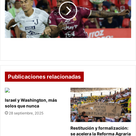
Junior
y
da
un
paso
firme
hacia
Tolima vence a Junior y da un paso firme hacia la
la
final
final
Publicaciones relacionadas
Israel y Washington, más
solos que nunca
28 septiembre, 2025
Restitución y formalización:
se acelera la Reforma Agraria