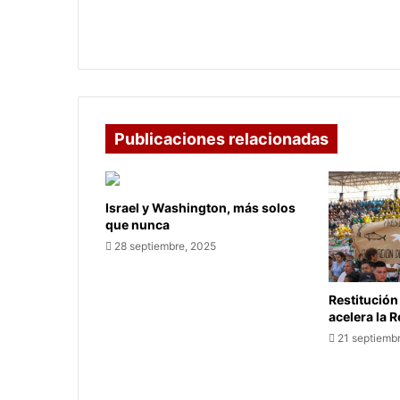
Nairo Quintana se retira de carrera en
Italia
Publicaciones relacionadas
Israel y Washington, más solos
que nunca
28 septiembre, 2025
Restitución
acelera la 
21 septiemb