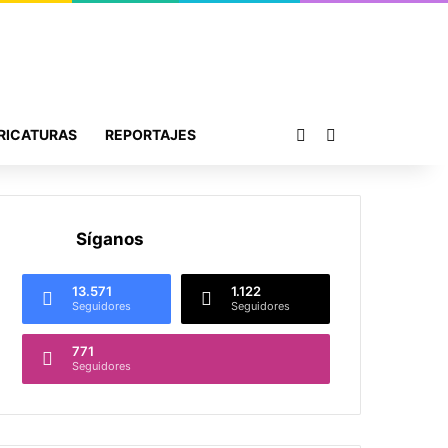
Publicación al azar
Buscar por
RICATURAS
REPORTAJES
Síganos
13.571
1.122
Seguidores
Seguidores
771
Seguidores