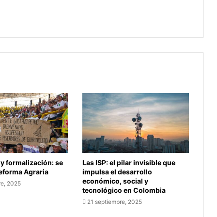
de
Gobierno dará bono de apoyo a las
$600.000
madres gestantes de $600.000
 y formalización: se
Las ISP: el pilar invisible que
Reforma Agraria
impulsa el desarrollo
económico, social y
re, 2025
tecnológico en Colombia
21 septiembre, 2025