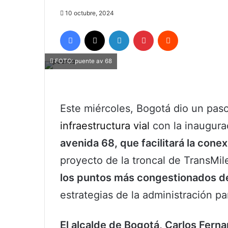
10 octubre, 2024
Facebook
X
LinkedIn
Pinterest
Reddit
FOTO: puente av 68
Este miércoles, Bogotá dio un paso
infraestructura vial
con la inaugura
avenida 68, que facilitará la conexi
proyecto de la troncal de TransMil
los puntos más congestionados de
estrategias de la administración pa
El alcalde de Bogotá, Carlos Fern