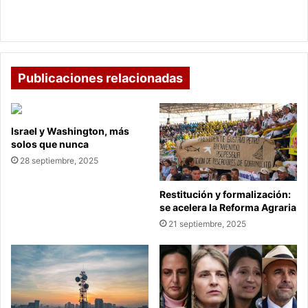
muerta
Pelea en la cárcel de Cómbita deja una persona
y
muerta y varios heridos
varios
heridos
Publicaciones relacionadas
Israel y Washington, más
solos que nunca
28 septiembre, 2025
Restitución y formalización:
se acelera la Reforma Agraria
21 septiembre, 2025