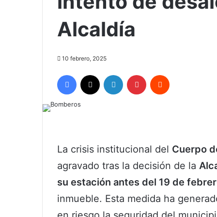
intento de desal
Alcaldía
10 febrero, 2025
Facebook
X
LinkedIn
Pinterest
Reddit
La crisis institucional del
Cuerpo d
agravado tras la decisión de la
Alc
su estación antes del 19 de febre
inmueble. Esta medida ha generad
en riesgo la seguridad del municipi