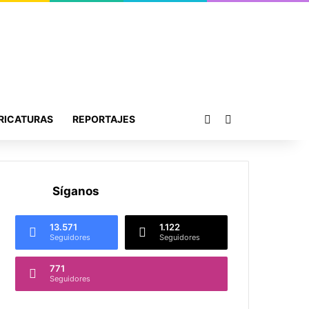
Publicación al azar
Buscar por
RICATURAS
REPORTAJES
Síganos
13.571
1.122
Seguidores
Seguidores
771
Seguidores