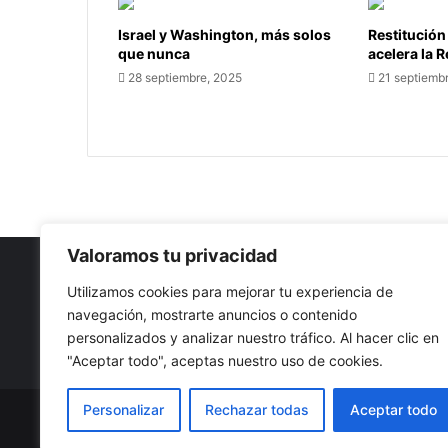
Israel y Washington, más solos
Restitución
que nunca
acelera la 
28 septiembre, 2025
21 septiemb
Valoramos tu privacidad
Utilizamos cookies para mejorar tu experiencia de
navegación, mostrarte anuncios o contenido
Nuestro propósito: Compartir opinión, actualidad y notici
personalizados y analizar nuestro tráfico. Al hacer clic en
con la mejor calidad y sin censura.
"Aceptar todo", aceptas nuestro uso de cookies.
Personalizar
Rechazar todas
Aceptar todo
© Copyright 2026, Todos los derechos reservados |
Co