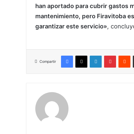
han aportado para cubrir gastos
mantenimiento, pero Firavitoba es
garantizar este servicio»
, concluy
Facebook
X
LinkedIn
Pinterest
R
Compartir
Claudia