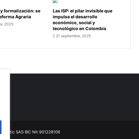
 y formalización: se
Las ISP: el pilar invisible que
Reforma Agraria
impulsa el desarrollo
económico, social y
re, 2025
tecnológico en Colombia
21 septiembre, 2025
as
munitic SAS BIC
Nit 901228106